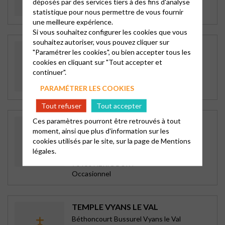
déposés par des services tiers à des fins d'analyse
90500 BEAUCOURT
statistique pour nous permettre de vous fournir
selon calendrier
une meilleure expérience.
Si vous souhaitez configurer les cookies que vous
souhaitez autoriser, vous pouvez cliquer sur
TEMPLE DE BETHONCOURT
"Paramétrer les cookies", ou bien accepter tous les
Béthoncourt Bussurel Vyans le Val
cookies en cliquant sur "Tout accepter et
Place de la République
continuer".
25200 BETHONCOURT
PARAMÉTRER LES COOKIES
3è dimanche à 10h avec sainte cène
Tout refuser
Tout accepter
Ces paramètres pourront être retrouvés à tout
TEMPLE BUSSUREL
moment, ainsi que plus d'information sur les
Béthoncourt Bussurel Vyans le Val
cookies utilisés par le site, sur la page de
Mentions
14 Grande Rue
légales.
BUSSUREL
70400 HERICOURT
Occasionnel
TEMPLE VYANS LE VAL
Béthoncourt Bussurel Vyans le Val