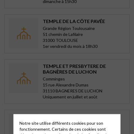
dimanche à 15h30
TEMPLE DE LA CÔTE PAVÉE
Grande Région Toulousaine
51 chemin de Lafilaire
31000 TOULOUSE
1er vendredi du mois à 18h30
TEMPLE ET PRESBYTERE DE
BAGNÈRES DE LUCHON
Comminges
15 rue Alexandre Dumas
31110 BAGNERES DE LUCHON
Uniquement en juillet et août
TEMPLE DE BEAUCOURT
Notre site utilise différents cookies pour son
Beaucourt
fonctionnement. Certains de ces cookies sont
rue du Temple