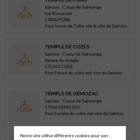
Saintes - Coeur de Saintonge
rue Roosevelt
17800 PONS
Pour heure de Culte voir le site de Saintes
TEMPLE DE COZES
Saintes - Coeur de Saintonge
Rampe du temple
17120 COZES
Pour Heure de culte voir site de Saintes
TEMPLE DE GÉMOZAC
Saintes - Coeur de Saintonge
17260 GEMOZAC
Pour horaire de culte voir site de Saintes
Notre site utilise différents cookies pour son
TEMPLE DE SAINT FORT