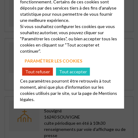
fonctionnement. Certains de ces cookies sont
Saintes - Coeur de Saintonge
déposés par des services tiers à des fins d'analyse
rue du 8 mai 1945
statistique pour nous permettre de vous fournir
17240 ST FORT SUR GIRONDE
une meilleure expérience.
Pour horaire de culte voir site de Saintes
Si vous souhaitez configurer les cookies que vous
souhaitez autoriser, vous pouvez cliquer sur
"Paramétrer les cookies", ou bien accepter tous les
cookies en cliquant sur "Tout accepter et
CENTRE PAROISSIAL DE
CHATELLERAULT
continuer".
Châtellerault
PARAMÉTRER LES COOKIES
1 rue Adrienne Duchemin
86100 CHATELLERAULT
Tout refuser
Tout accepter
Dimanche à 10h30, sainte cène le 1er
Ces paramètres pourront être retrouvés à tout
dimanche
moment, ainsi que plus d'information sur les
cookies utilisés par le site, sur la page de
Mentions
légales.
TEMPLE DE SOUVIGNÉ
Souvigné
16240 SOUVIGNE
culte périodique en été à 10h30
renseignements par voie d’affichage ou de
presse